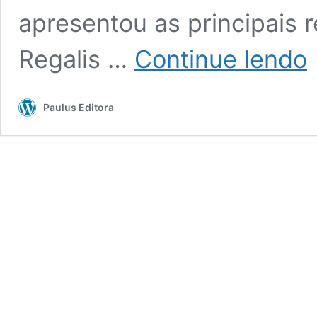
apresentou as principais 
Li
Regalis …
Continue lendo
Re
S
–
Paulus Editora
D
t
bí
à
er
di