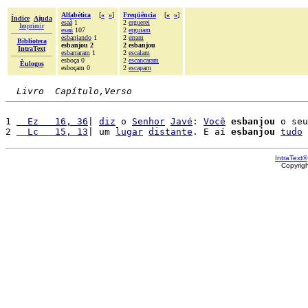
Alfabética
[
«
»
]
Freqüência
[
«
»
]
Índice
Ajuda
esaã
1
2
erguerei
Imprimir
esaú
107
2
erguiam
esbanjando
1
2
erram
Biblioteca
esbanjou 2
2 esbanjou
IntraText
esbarraram
1
2
escalam
esboça 0
2
escancaram
Èulogos
esboçam 0
2
escapam
Livro  Capítulo,Verso
1 
  Ez   16, 36
| 
diz
 o 
Senhor
Javé
: 
Você
esbanjou
 o seu
2 
  Lc   15, 13
| um 
lugar
distante
. E aí 
esbanjou
tudo
IntraText®
Copyrig