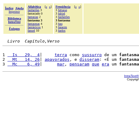
Alfabética
[
«
»
]
Freqüência
[
«
»
]
Índice
Ajuda
fanfarrões
3
3
faltasse
Imprimir
fantasiado 0
3
faltiel
fantasias
2
3
fanfarrões
Biblioteca
fantasma 3
3 fantasma
IntraText
fantasmas
4
3
fara
fantásticos
1
3
farasim
Èulogos
fanuel
10
3
fardos
Livro  Capítulo,Verso
1 
  Is   29,  4
|     
terra
 como 
sussurro
 de um 
fantasma
2 
  Mt   14, 26
| 
apavorados
, e 
disseram
: «É um 
fantasma
3 
  Mc    6, 49
|      
mar
, 
pensaram
que
era
 um 
fantasma
IntraText®
Copyrig