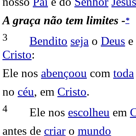
nosso
Pai
e do
Senhor
Jesu
A
graça não tem limites
-
*
3
Bendito
seja
o
Deus
Cristo
:
Ele nos
abençoou
com
toda
no
céu
, em
Cristo
.
4
Ele nos
escolheu
em
C
antes de
criar
o
mundo