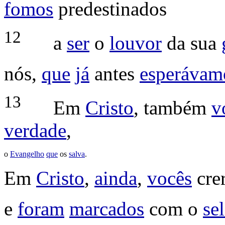
fomos
predestinados
12
a
ser
o
louvor
da sua
nós,
que
já
antes
esperávam
13
Em
Cristo
, também
v
verdade
,
o
Evangelho
que
os
salva
.
Em
Cristo
,
ainda
,
vocês
cre
e
foram
marcados
com o
se