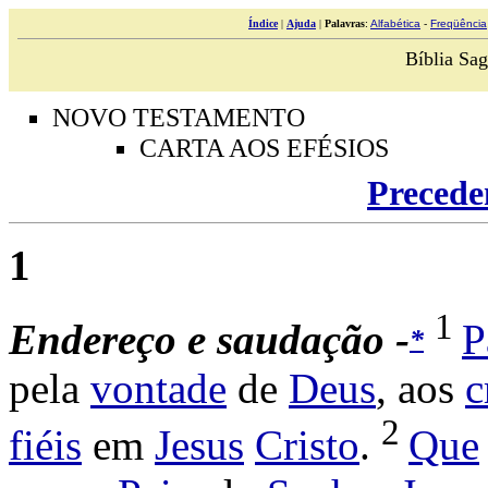
Índice
|
Ajuda
|
Palavras
:
Alfabética
-
Freqüência
Bíblia Sag
NOVO TESTAMENTO
CARTA AOS EFÉSIOS
Precede
1
1
Endereço e saudação -
P
*
pela
vontade
de
Deus
, aos
c
2
fiéis
em
Jesus
Cristo
.
Que