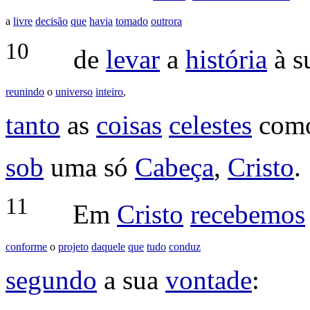
a
livre
decisão
que
havia
tomado
outrora
10
de
levar
a
história
à s
reunindo
o
universo
inteiro
,
tanto
as
coisas
celestes
com
sob
uma só
Cabeça
,
Cristo
.
11
Em
Cristo
recebemos
conforme
o
projeto
daquele
que
tudo
conduz
segundo
a sua
vontade
: