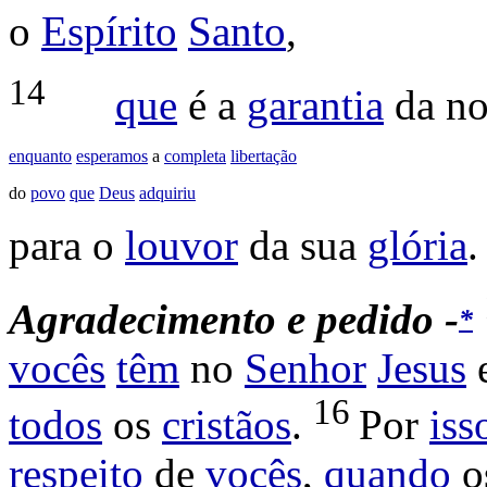
o
Espírito
Santo
,
14
que
é a
garantia
da n
enquanto
esperamos
a
completa
libertação
do
povo
que
Deus
adquiriu
para o
louvor
da sua
glória
.
A
gradecimento e pedido -
*
vocês
têm
no
Senhor
Jesus
16
todos
os
cristãos
.
Por
iss
respeito
de
vocês
,
quando
o