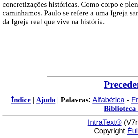
concretizações históricas. Como corpo e pleni
caminhamos. Paulo se refere a uma Igreja sa
da Igreja real que vive na história.
Precede
Índice
|
Ajuda
|
Palavras
:
Alfabética
-
F
Biblioteca
IntraText®
(V7n
Copyright
Èu