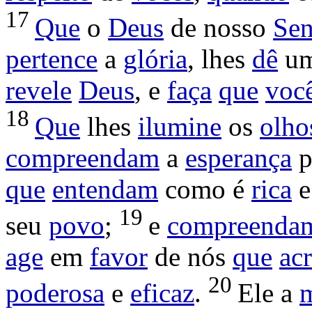
17
Que
o
Deus
de nosso
Sen
pertence
a
glória
, lhes
dê
u
revele
Deus
, e
faça
que
voc
18
Que
lhes
ilumine
os
olho
compreendam
a
esperança
p
que
entendam
como é
rica
19
seu
povo
;
e
compreenda
age
em
favor
de nós
que
ac
20
poderosa
e
eficaz
.
Ele a
m