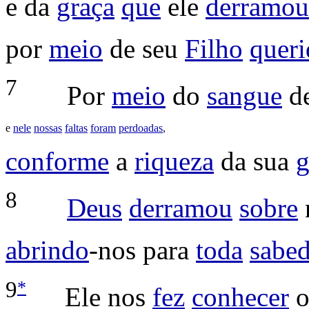
e da
graça
que
ele
derramou
por
meio
de seu
Filho
quer
7
Por
meio
do
sangue
d
e
nele
nossas
faltas
foram
perdoadas
,
conforme
a
riqueza
da sua
g
8
Deus
derramou
sobre
abrindo
-nos para
toda
sabed
*
9
Ele nos
fez
conhecer