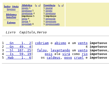
Alfabética
[
«
»
]
Freqüência
[
«
»
]
Índice
Ajuda
ímpeto
5
5
imortal
Imprimir
impetuosa
5
5
ímpeto
impetuosas
4
5
impetuosa
Biblioteca
impetuoso 5
5 impetuoso
IntraText
ímpia
4
5
imposição
ímpias
3
5
impostores
Èulogos
impiedade
8
5
impressionado
Livro  Capítulo,Verso
1 
  Gn    1,  2
| 
cobriam
 o 
abismo
 e um 
vento
impetuoso
2 
  Gn   49,  4
|                           4 
impetuoso
 
3 
  Sl  107, 25
|  
falou
, 
levantando
 um 
vento
impetuoso
,
4 
  Is   59, 19
|      
pois
 ele 
virá
 como 
rio
impetuoso
5 
 Hab    1,  6
|    os 
caldeus
, 
povo
cruel
 e 
impetuoso