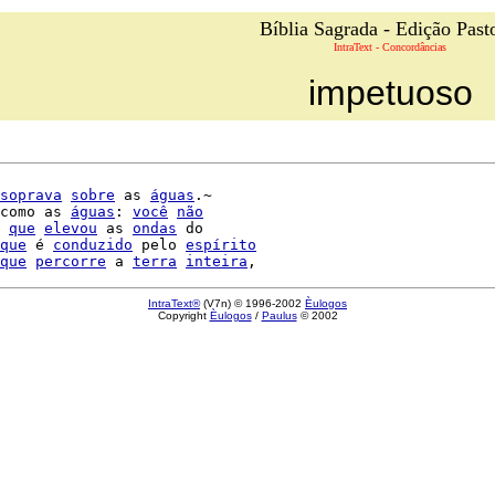
Bíblia Sagrada - Edição Past
IntraText - Concordâncias
impetuoso
soprava
sobre
 as 
águas
.~

como as 
águas
: 
você
não
 
que
elevou
 as 
ondas
 do

que
 é 
conduzido
 pelo 
espírito
que
percorre
 a 
terra
inteira
IntraText®
(V7n) © 1996-2002
Èulogos
Copyright
Èulogos
/
Paulus
© 2002