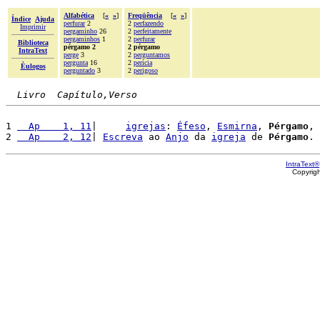
Alfabética
[
«
»
]
Freqüência
[
«
»
]
Índice
Ajuda
perfurar
2
2
perfazendo
Imprimir
pergaminho
26
2
perfeitamente
pergaminhos
1
2
perfurar
Biblioteca
pérgamo 2
2 pérgamo
IntraText
perge
3
2
perguntamos
pergunta
16
2
perícia
Èulogos
perguntado
3
2
perigoso
Livro  Capítulo,Verso
1 
  Ap    1, 11
|     
igrejas
: 
Éfeso
, 
Esmirna
, 
Pérgamo
, 
2 
  Ap    2, 12
| 
Escreva
 ao 
Anjo
 da 
igreja
 de 
Pérgamo
. 
IntraText®
Copyrig