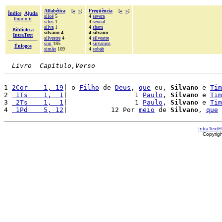
Alfabética
[
«
»
]
Freqüência
[
«
»
]
Índice
Ajuda
siloé
5
4
severa
Imprimir
silos
1
4
sexual
silva
1
4
sham
Biblioteca
silvano 4
4 silvano
IntraText
silvestre
4
4
silvestre
sim
185
4
sirvamos
Èulogos
simão
169
4
sobab
Livro  Capítulo,Verso
1 
2Cor    1, 19
| o 
Filho
 de 
Deus
, 
que
 eu, 
Silvano
 e 
Tim
2 
 1Ts    1,  1
|                 1 
Paulo
, 
Silvano
 e 
Tim
3 
 2Ts    1,  1
|                 1 
Paulo
, 
Silvano
 e 
Tim
4 
 1Pd    5, 12
|           12 Por 
meio
 de 
Silvano
, 
que
 
IntraText®
Copyrig