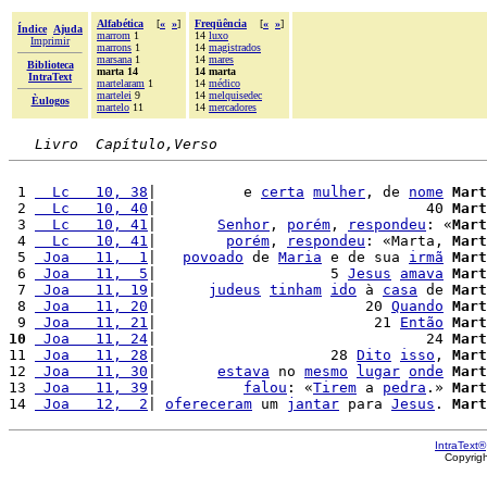
Alfabética
[
«
»
]
Freqüência
[
«
»
]
Índice
Ajuda
marrom
1
14
luxo
Imprimir
marrons
1
14
magistrados
marsana
1
14
mares
Biblioteca
marta 14
14 marta
IntraText
martelaram
1
14
médico
martelei
9
14
melquisedec
Èulogos
martelo
11
14
mercadores
Livro  Capítulo,Verso
 1 
  Lc   10, 38
|          e 
certa
mulher
, de 
nome
Mart
 2 
  Lc   10, 40
|                               40 
Mart
 3 
  Lc   10, 41
|       
Senhor
, 
porém
, 
respondeu
: «
Mart
 4 
  Lc   10, 41
|        
porém
, 
respondeu
: «Marta, 
Mart
 5 
 Joa   11,  1
|   
povoado
 de 
Maria
 e de sua 
irmã
Mart
 6 
 Joa   11,  5
|                    5 
Jesus
amava
Mart
 7 
 Joa   11, 19
|      
judeus
tinham
ido
 à 
casa
 de 
Mart
 8 
 Joa   11, 20
|                        20 
Quando
Mart
 9 
 Joa   11, 21
|                         21 
Então
Mart
10
 Joa   11, 24
|                               24 
Mart
11 
 Joa   11, 28
|                    28 
Dito
isso
, 
Mart
12 
 Joa   11, 30
|       
estava
 no 
mesmo
lugar
onde
Mart
13 
 Joa   11, 39
|          
falou
: «
Tirem
 a 
pedra
.» 
Mart
14 
 Joa   12,  2
| 
ofereceram
 um 
jantar
 para 
Jesus
. 
Mart
IntraText®
Copyrig