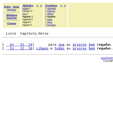
Alfabética
[
«
»
]
Freqüência
[
«
»
]
Índice
Ajuda
refutar
4
2
refugiará
Imprimir
refutem 0
2
refúgios
rega
7
2
refugo
Biblioteca
regadas 2
2 regadas
IntraText
regalada 0
2
regas
regalia 0
2
régio
Èulogos
regalias 0
2
registros
Livro  Capítulo,Verso
1 
  Ez   31, 14
|       para 
que
 as 
árvores
bem
regadas
2 
  Ez   31, 16
| 
Líbano
 e 
todas
 as 
árvores
bem
regadas
IntraText®
Copyrig