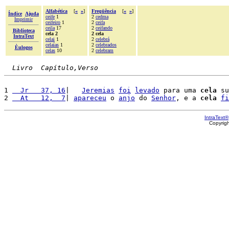
Alfabética
[
«
»
]
Freqüência
[
«
»
]
Índice
Ajuda
ceife
1
2
cedma
Imprimir
ceifeiro
1
2
ceifa
ceila
17
2
ceifando
Biblioteca
cela 2
2 cela
IntraText
celai
1
2
celebrá
celaías
1
2
celebrados
Èulogos
celas
10
2
celebram
Livro  Capítulo,Verso
1 
  Jr   37, 16
|   
Jeremias
foi
levado
 para uma 
cela
 su
2 
  At   12,  7
| 
apareceu
 o 
anjo
 do 
Senhor
, e a 
cela
fi
IntraText®
Copyrig