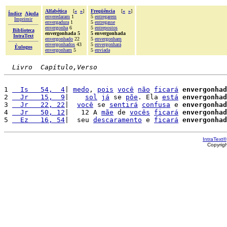
Alfabética
[
«
»
]
Freqüência
[
«
»
]
Índice
Ajuda
enveredaram
1
5
entregarem
Imprimir
envergadura
1
5
entregasse
envergonha
6
5
entrepostos
Biblioteca
envergonhada 5
5 envergonhada
IntraText
envergonhado
22
5
envergonham
envergonhados
43
5
envergonhará
Èulogos
envergonham
5
5
enviada
Livro  Capítulo,Verso
1 
  Is   54,  4
| 
medo
, 
pois
você
não
ficará
envergonhad
2 
  Jr   15,  9
|    
sol
já
 se 
põe
. Ela 
está
envergonhad
3 
  Jr   22, 22
|  
você
 se 
sentirá
confusa
 e 
envergonhad
4 
  Jr   50, 12
|   12 A 
mãe
 de 
vocês
ficará
envergonhad
5 
  Ez   16, 54
|  seu 
descaramento
 e 
ficará
envergonhad
IntraText®
Copyrig