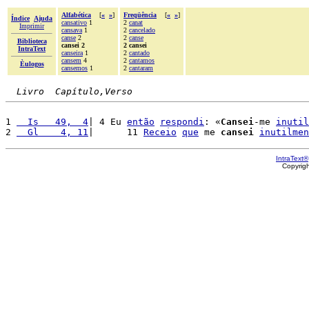
Alfabética
[
«
»
]
Freqüência
[
«
»
]
Índice
Ajuda
cansativo
1
2
canat
Imprimir
cansava
1
2
cancelado
canse
2
2
canse
Biblioteca
cansei 2
2 cansei
IntraText
canseira
1
2
cantado
cansem
4
2
cantamos
Èulogos
cansemos
1
2
cantaram
Livro  Capítulo,Verso
1 
  Is   49,  4
| 4 Eu 
então
respondi
: «
Cansei
-me 
inutil
2 
  Gl    4, 11
|      11 
Receio
que
 me 
cansei
inutilmen
IntraText®
Copyrig