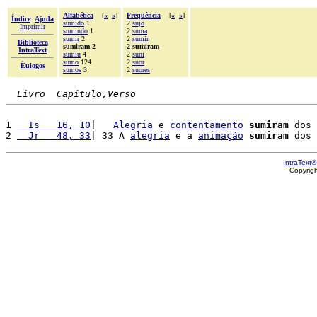
Alfabética
[
«
»
]
Freqüência
[
«
»
]
Índice
Ajuda
sumido
1
2
sujo
Imprimir
sumindo
1
2
suma
sumir
2
2
sumir
Biblioteca
sumiram 2
2 sumiram
IntraText
sumiu
4
2
suni
sumo
124
2
suor
Èulogos
sumos
3
2
suores
Livro  Capítulo,Verso
1 
  Is   16, 10
|   
Alegria
 e 
contentamento
sumiram
 dos 
2 
  Jr   48, 33
| 33 A 
alegria
 e a 
animação
sumiram
 dos 
IntraText®
Copyrig