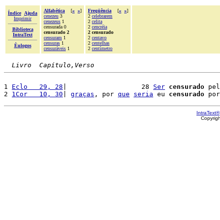
Alfabética
[
«
»
]
Freqüência
[
«
»
]
Índice
Ajuda
cenezeu
3
2
celebrarem
Imprimir
cenezeus
1
2
celita
censurada 0
2
cencréia
Biblioteca
censurado 2
2 censurado
IntraText
censuram
1
2
centavo
censuras
1
2
centelhas
Èulogos
censuráveis
1
2
centímetro
Livro  Capítulo,Verso
1 
Eclo   29, 28
|                   28 
Ser
censurado
 pel
2 
1Cor   10, 30
| 
graças
, por 
que
seria
 eu 
censurado
 por
IntraText®
Copyrig