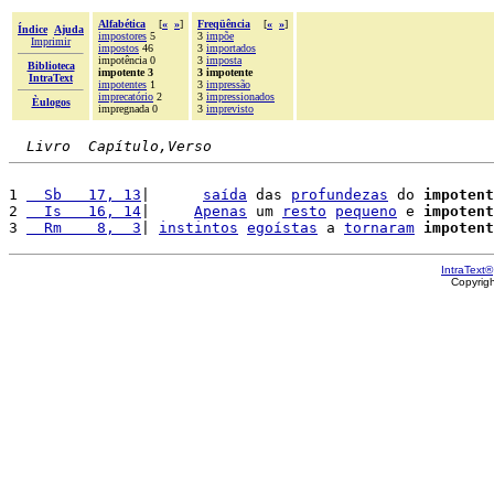
Alfabética
[
«
»
]
Freqüência
[
«
»
]
Índice
Ajuda
impostores
5
3
impõe
Imprimir
impostos
46
3
importados
impotência 0
3
imposta
Biblioteca
impotente 3
3 impotente
IntraText
impotentes
1
3
impressão
imprecatório
2
3
impressionados
Èulogos
impregnada 0
3
imprevisto
Livro  Capítulo,Verso
1 
  Sb   17, 13
|      
saída
 das 
profundezas
 do 
impotent
2 
  Is   16, 14
|     
Apenas
 um 
resto
pequeno
 e 
impotent
3 
  Rm    8,  3
| 
instintos
egoístas
 a 
tornaram
impotent
IntraText®
Copyrig