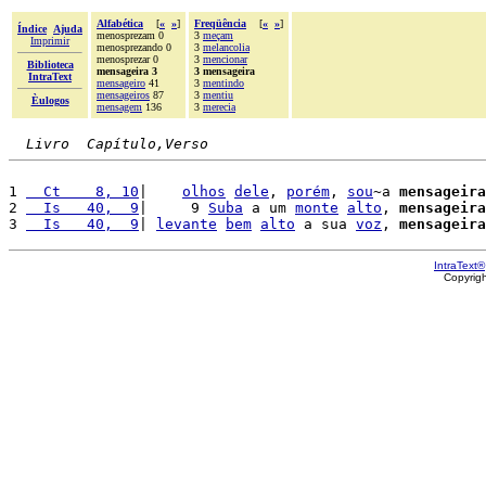
Alfabética
[
«
»
]
Freqüência
[
«
»
]
Índice
Ajuda
menosprezam 0
3
meçam
Imprimir
menosprezando 0
3
melancolia
menosprezar 0
3
mencionar
Biblioteca
mensageira 3
3 mensageira
IntraText
mensageiro
41
3
mentindo
mensageiros
87
3
mentiu
Èulogos
mensagem
136
3
merecia
Livro  Capítulo,Verso
1 
  Ct    8, 10
|    
olhos
dele
, 
porém
, 
sou
~a 
mensageira
2 
  Is   40,  9
|     9 
Suba
 a um 
monte
alto
, 
mensageira
3 
  Is   40,  9
| 
levante
bem
alto
 a sua 
voz
, 
mensageira
IntraText®
Copyrig