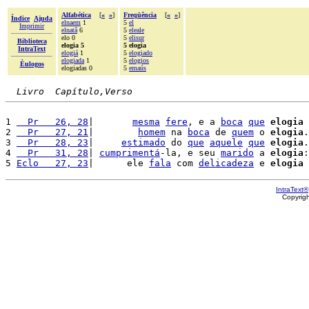
Alfabética
[
«
»
]
Freqüência
[
«
»
]
Índice
Ajuda
elnaem
1
5
el
Imprimir
elnatã
6
5
eleale
elo 0
5
elisur
Biblioteca
elogia 5
5 elogia
IntraText
elogiá
1
5
elogiado
elogiada
1
5
elogios
Èulogos
elogiadas 0
5
emaús
Livro  Capítulo,Verso
1 
  Pr   26, 28
|       
mesma
fere
, e a 
boca
que
elogia
2 
  Pr   27, 21
|        
homem
 na 
boca
 de 
quem
 o 
elogia
.
3 
  Pr   28, 23
|     
estimado
 do 
que
aquele
que
elogia
.
4 
  Pr   31, 28
| 
cumprimentá
-la, e seu 
marido
 a 
elogia
:

5 
Eclo   27, 23
|      ele 
fala
 com 
delicadeza
 e 
elogia
 
IntraText®
Copyrig