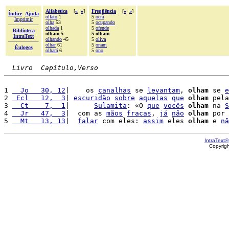
Alfabética
[
«
»
]
Freqüência
[
«
»
]
Índice
Ajuda
olfato
1
5
ocrã
Imprimir
olha
53
5
ocupando
olhada
1
5
ofende
Biblioteca
olham 5
5 olham
IntraText
olhando
45
5
oliva
olhar
61
5
onam
Èulogos
olhará
6
5
ono
Livro  Capítulo,Verso
1 
  Jo   30, 12
|    os 
canalhas
 se 
levantam
, 
olham
 se 
e
2 
 Ecl   12,  3
| 
escuridão
sobre
aquelas
que
olham
 pela
3 
  Ct    7,  1
|      
Sulamita
: «O 
que
vocês
olham
 na 
S
4 
  Jr   47,  3
|  com as 
mãos
fracas
, 
já
não
olham
 por 
5 
  Mt   13, 13
|  
falar
 com eles: 
assim
 eles 
olham
 e 
nã
IntraText®
Copyrig