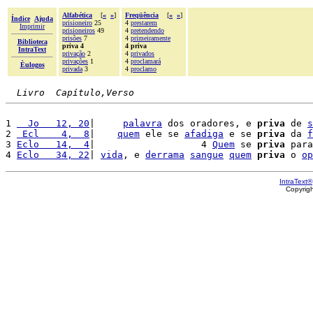
Alfabética
[
«
»
]
Freqüência
[
«
»
]
Índice
Ajuda
prisioneiro
25
4
prestarem
Imprimir
prisioneiros
49
4
pretendendo
prisões
7
4
primeiramente
Biblioteca
priva 4
4 priva
IntraText
privação
2
4
privados
privações
1
4
proclamará
Èulogos
privada
3
4
proclamo
Livro  Capítulo,Verso
1 
  Jo   12, 20
|     
palavra
 dos oradores, e 
priva
 de 
s
2 
 Ecl    4,  8
|    
quem
 ele se 
afadiga
 e se 
priva
 da 
f
3 
Eclo   14,  4
|                   4 
Quem
 se 
priva
 para
4 
Eclo   34, 22
| 
vida
, e 
derrama
sangue
quem
priva
 o 
op
IntraText®
Copyrig