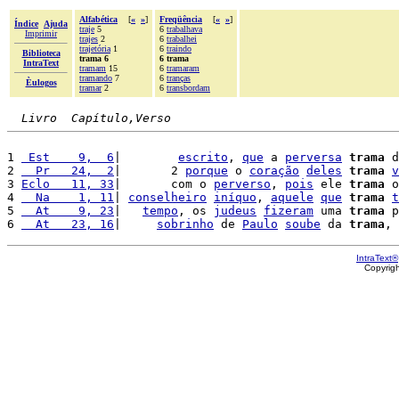
Alfabética
[
«
»
]
Freqüência
[
«
»
]
Índice
Ajuda
traje
5
6
trabalhava
Imprimir
trajes
2
6
trabalhei
trajetória
1
6
traindo
Biblioteca
trama 6
6 trama
IntraText
tramam
15
6
tramaram
tramando
7
6
tranças
Èulogos
tramar
2
6
transbordam
Livro  Capítulo,Verso
1 
 Est    9,  6
|        
escrito
, 
que
 a 
perversa
trama
 d
2 
  Pr   24,  2
|       2 
porque
 o 
coração
deles
trama
v
3 
Eclo   11, 33
|       com o 
perverso
, 
pois
 ele 
trama
 o
4 
  Na    1, 11
| 
conselheiro
iníquo
, 
aquele
que
trama
t
5 
  At    9, 23
|   
tempo
, os 
judeus
fizeram
 uma 
trama
 p
6 
  At   23, 16
|     
sobrinho
 de 
Paulo
soube
 da 
trama
, 
IntraText®
Copyrig