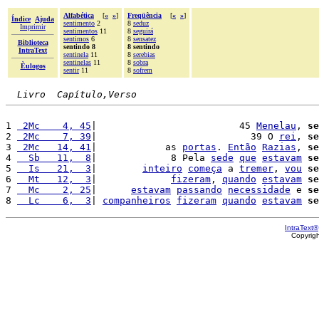
Alfabética
[
«
»
]
Freqüência
[
«
»
]
Índice
Ajuda
sentimento
2
8
seduz
Imprimir
sentimentos
11
8
seguirá
sentimos
6
8
sensatez
Biblioteca
sentindo 8
8 sentindo
IntraText
sentinela
11
8
serebias
sentinelas
11
8
sobra
Èulogos
sentir
11
8
sofrem
Livro  Capítulo,Verso
1 
 2Mc    4, 45
|                         45 
Menelau
, 
se
2 
 2Mc    7, 39
|                           39 O 
rei
, 
se
3 
 2Mc   14, 41
|            as 
portas
. 
Então
Razias
, 
se
4 
  Sb   11,  8
|             8 Pela 
sede
que
estavam
se
5 
  Is   21,  3
|        
inteiro
começa
 a 
tremer
, 
vou
se
6 
  Mt   12,  3
|             
fizeram
, 
quando
estavam
se
7 
  Mc    2, 25
|      
estavam
passando
necessidade
 e 
se
8 
  Lc    6,  3
| 
companheiros
fizeram
quando
estavam
se
IntraText®
Copyrig