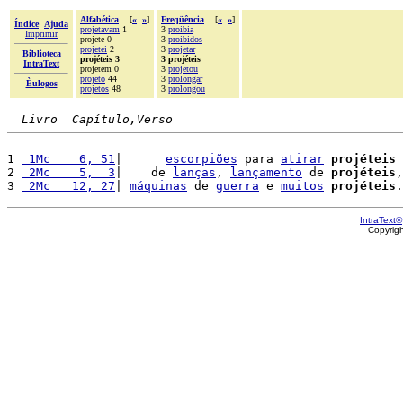
Alfabética
[
«
»
]
Freqüência
[
«
»
]
Índice
Ajuda
projetavam
1
3
proibia
Imprimir
projete 0
3
proibidos
projetei
2
3
projetar
Biblioteca
projéteis 3
3 projéteis
IntraText
projetem 0
3
projetou
projeto
44
3
prolongar
Èulogos
projetos
48
3
prolongou
Livro  Capítulo,Verso
1 
 1Mc    6, 51
|      
escorpiões
 para 
atirar
projéteis
 
2 
 2Mc    5,  3
|    de 
lanças
, 
lançamento
 de 
projéteis
,
3 
 2Mc   12, 27
| 
máquinas
 de 
guerra
 e 
muitos
projéteis
IntraText®
Copyrig