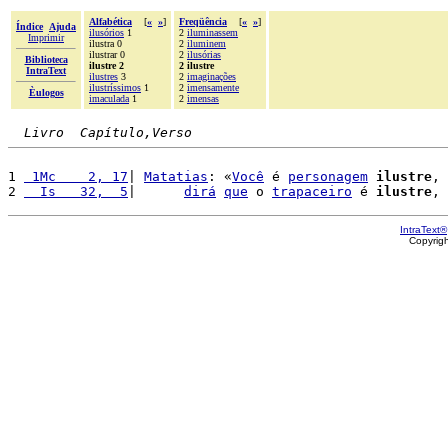
Alfabética
[
«
»
]
Freqüência
[
«
»
]
Índice
Ajuda
ilusórios
1
2
iluminassem
Imprimir
ilustra 0
2
iluminem
ilustrar 0
2
ilusórias
Biblioteca
ilustre 2
2 ilustre
IntraText
ilustres
3
2
imaginações
ilustríssimos
1
2
imensamente
Èulogos
imaculada
1
2
imensas
Livro  Capítulo,Verso
1 
 1Mc    2, 17
| 
Matatias
: «
Você
 é 
personagem
ilustre
, 
2 
  Is   32,  5
|      
dirá
que
 o 
trapaceiro
 é 
ilustre
IntraText®
Copyrig