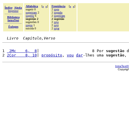
Alfabética
[
«
»
]
Freqüência
[
«
»
]
Índice
Ajuda
sugerir 0
2
suga
Imprimir
sugeriram
2
2
sugarão
sugeriu
6
2
sugeriram
Biblioteca
sugestão 2
2 sugestão
IntraText
sugestões 0
2
suja
sugou
1
2
sujá
Èulogos
suicida 0
2
sujar
Livro  Capítulo,Verso
1 
 2Mc    6,  8
|                       8 Por 
sugestão
 d
2 
2Cor    8, 10
| 
propósito
, 
vou
dar
-lhes uma 
sugestão
, 
IntraText®
Copyrig