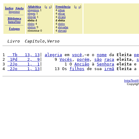
Alfabética
[
«
»
]
Freqüência
[
«
»
]
Índice
Ajuda
elegemos
1
4
ednas
Imprimir
elegeu
1
4
eficaz
eleição
1
4
elcanã
Biblioteca
eleita 4
4 eleita
IntraText
eleito
4
4
eleito
eleitos
9
4
elevadas
Èulogos
elementar 0
4
elevará
Livro  Capítulo,Verso
1 
  Tb   13, 13
| 
alegria
 em 
você
,~e o 
nome
 da 
Eleita
pe
2 
 1Pd    2,  9
|     9 
Vocês
, 
porém
, 
são
raça
eleita
, 
s
3 
 2Jo    1,  1
|         1 O 
Ancião
 à 
Senhora
eleita
 e 
4 
 2Jo    1, 13
|     13 Os 
filhos
 de sua 
irmã
Eleita
 a 
IntraText®
Copyrig