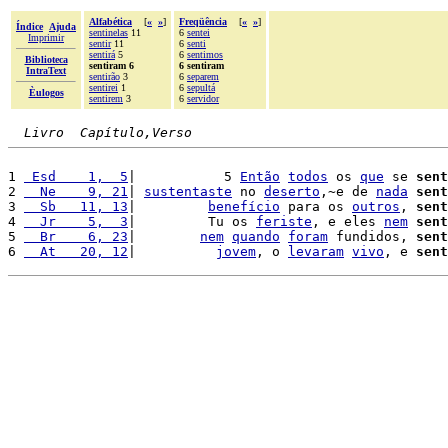
Alfabética
[
«
»
]
Freqüência
[
«
»
]
Índice
Ajuda
sentinelas
11
6
sentei
Imprimir
sentir
11
6
senti
sentirá
5
6
sentimos
Biblioteca
sentiram 6
6 sentiram
IntraText
sentirão
3
6
separem
sentirei
1
6
sepultá
Èulogos
sentirem
3
6
servidor
Livro  Capítulo,Verso
1 
 Esd    1,  5
|           5 
Então
todos
 os 
que
 se 
sent
2 
  Ne    9, 21
| 
sustentaste
 no 
deserto
,~e de 
nada
sent
3 
  Sb   11, 13
|         
benefício
 para os 
outros
, 
sent
4 
  Jr    5,  3
|         Tu os 
feriste
, e eles 
nem
sent
5 
  Br    6, 23
|        
nem
quando
foram
 fundidos, 
sent
6 
  At   20, 12
|          
jovem
, o 
levaram
vivo
, e 
sent