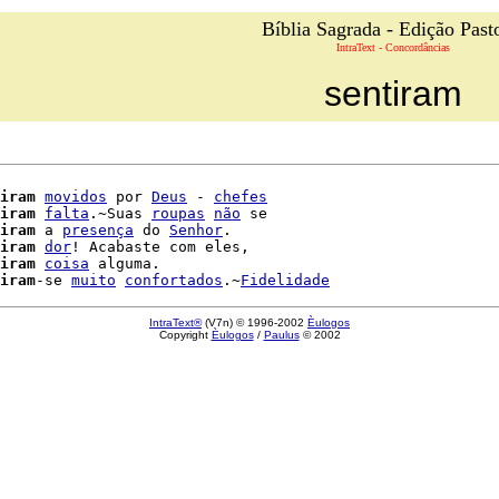
Bíblia Sagrada - Edição Past
IntraText - Concordâncias
sentiram
iram
movidos
 por 
Deus
 - 
chefes
iram
falta
.~Suas 
roupas
não
 se

iram
 a 
presença
 do 
Senhor
.

iram
dor
! Acabaste com eles,

iram
coisa
 alguma.

iram
-se 
muito
confortados
.~
Fidelidade
IntraText®
(V7n) © 1996-2002
Èulogos
Copyright
Èulogos
/
Paulus
© 2002