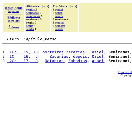
Alfabética
[
«
»
]
Freqüência
[
«
»
]
Índice
Ajuda
semida
3
3
semeei
Imprimir
semidaítas
1
3
sêmen
semimortos
1
3
semida
Biblioteca
semiramot 3
3 semiramot
IntraText
semita 0
3
semron
semla
4
3
senhoras
Èulogos
semlai
1
3
sensata
Livro  Capítulo,Verso
1 
 1Cr   15, 18
| 
porteiros
Zacarias
, 
Jaziel
, 
Semiramot
,
2 
 1Cr   16,  5
|    
Zacarias
; 
depois
, 
Oziel
, 
Semiramot
,
3 
 2Cr   17,  8
|  
Natanias
, 
Zabadias
, 
Asael
, 
Semiramot
,
IntraText®
Copyrig