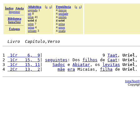
Alfabética
[
«
»
]
Freqüência
[
«
»
]
Índice
Ajuda
urgindo
1
4
únicos
Imprimir
uri
8
4
unidade
urias
41
4
uniões
Biblioteca
uriel 4
4 uriel
IntraText
urim
7
4
urina
urina
4
4
ursos
Èulogos
urinam
3
4
usada
Livro  Capítulo,Verso
1 
 1Cr    6,  9
|                        9 
Taat
, 
Uriel
, 
2 
 1Cr   15,  5
| 
seguintes
: Dos 
filhos
 de 
Caat
: 
Uriel
, 
3 
 1Cr   15, 11
|    
Sadoc
 e 
Abiatar
, os 
levitas
Uriel
, 
4 
 2Cr   13,  2
|      
mãe
era
 Micaías, 
filha
 de 
Uriel
. 
IntraText®
Copyrig