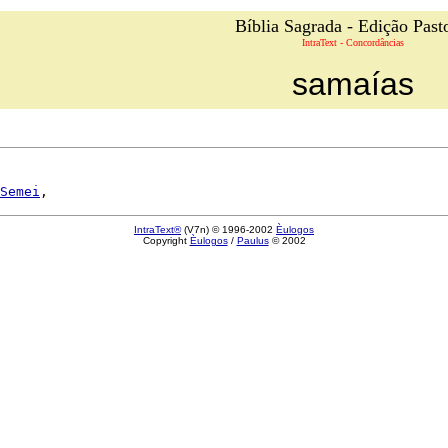
Bíblia Sagrada - Edição Past
IntraText - Concordâncias
samaías
Semei
IntraText®
(V7n) © 1996-2002
Èulogos
Copyright
Èulogos
/
Paulus
© 2002