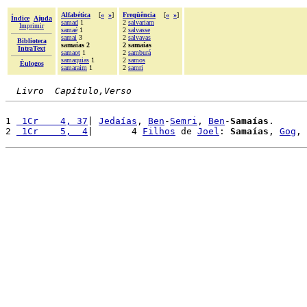
Alfabética
[
«
»
]
Freqüência
[
«
»
]
Índice
Ajuda
samad
1
2
salvariam
Imprimir
samaé
1
2
salvasse
samai
3
2
salvavas
Biblioteca
samaías 2
2 samaías
IntraText
samaot
1
2
samburá
samaquias
1
2
samos
Èulogos
samaraim
1
2
samri
Livro  Capítulo,Verso
1 
 1Cr    4, 37
| 
Jedaías
, 
Ben
-
Semri
, 
Ben
-
Samaías
.

2 
 1Cr    5,  4
|       4 
Filhos
 de 
Joel
: 
Samaías
, 
Gog
, 