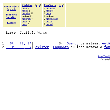
Alfabética
[
«
»
]
Freqüência
[
«
»
]
Índice
Ajuda
matat
2
2
matariam
Imprimir
matatá
1
2
mataste
matatias
29
2
matat
Biblioteca
matava 2
2 matava
IntraText
matavam
7
2
maternidade
mate
29
2
matias
Èulogos
matei
9
2
matred
Livro  Capítulo,Verso
1 
  Sl   78, 34
|             34  
Quando
 os 
matava
, 
entã
2 
  Jr    5,  7
| 
existem
. 
Enquanto
 eu lhes 
matava
 a 
fom
IntraText®
Copyrig