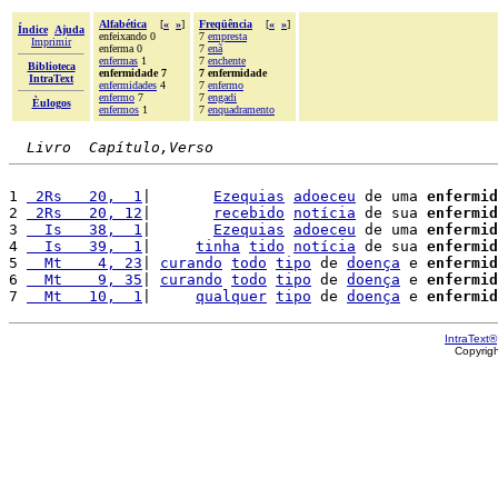
Alfabética
[
«
»
]
Freqüência
[
«
»
]
Índice
Ajuda
enfeixando 0
7
empresta
Imprimir
enferma 0
7
enã
enfermas
1
7
enchente
Biblioteca
enfermidade 7
7 enfermidade
IntraText
enfermidades
4
7
enfermo
enfermo
7
7
engadi
Èulogos
enfermos
1
7
enquadramento
Livro  Capítulo,Verso
1 
 2Rs   20,  1
|       
Ezequias
adoeceu
 de uma 
enfermid
2 
 2Rs   20, 12
|       
recebido
notícia
 de sua 
enfermid
3 
  Is   38,  1
|       
Ezequias
adoeceu
 de uma 
enfermid
4 
  Is   39,  1
|     
tinha
tido
notícia
 de sua 
enfermid
5 
  Mt    4, 23
| 
curando
todo
tipo
 de 
doença
 e 
enfermid
6 
  Mt    9, 35
| 
curando
todo
tipo
 de 
doença
 e 
enfermid
7 
  Mt   10,  1
|     
qualquer
tipo
 de 
doença
 e 
enfermid
IntraText®
Copyrig