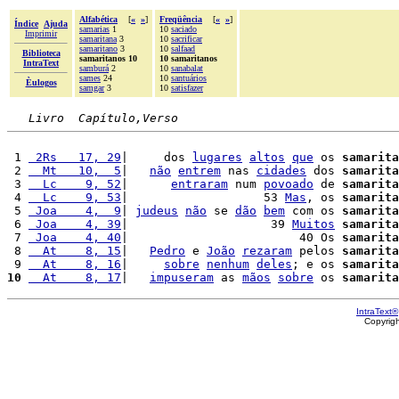
Alfabética
[
«
»
]
Freqüência
[
«
»
]
Índice
Ajuda
samarias
1
10
saciado
Imprimir
samaritana
3
10
sacrificar
samaritano
3
10
salfaad
Biblioteca
samaritanos 10
10 samaritanos
IntraText
samburá
2
10
sanabalat
sames
24
10
santuários
Èulogos
samgar
3
10
satisfazer
Livro  Capítulo,Verso
 1 
 2Rs   17, 29
|     dos 
lugares
altos
que
 os 
samarita
 2 
  Mt   10,  5
|   
não
entrem
 nas 
cidades
 dos 
samarita
 3 
  Lc    9, 52
|      
entraram
 num 
povoado
 de 
samarita
 4 
  Lc    9, 53
|                   53 
Mas
, os 
samarita
 5 
 Joa    4,  9
| 
judeus
não
 se 
dão
bem
 com os 
samarita
 6 
 Joa    4, 39
|                    39 
Muitos
samarita
 7 
 Joa    4, 40
|                        40 Os 
samarita
 8 
  At    8, 15
|   
Pedro
 e 
João
rezaram
 pelos 
samarita
 9 
  At    8, 16
|     
sobre
nenhum
deles
; e os 
samarita
10
  At    8, 17
|   
impuseram
 as 
mãos
sobre
 os 
samarita
IntraText®
Copyrig