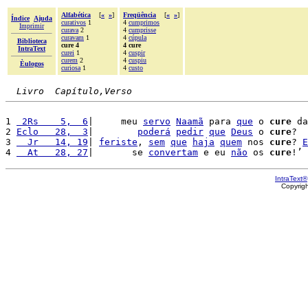
Alfabética
[
«
»
]
Freqüência
[
«
»
]
Índice
Ajuda
curativos
1
4
cumprimos
Imprimir
curava
2
4
cumprisse
curavam
1
4
cúpula
Biblioteca
cure 4
4 cure
IntraText
curei
1
4
cuspir
curem
2
4
cuspiu
Èulogos
curiosa
1
4
custo
Livro  Capítulo,Verso
1 
 2Rs    5,  6
|     meu 
servo
Naamã
 para 
que
 o 
cure
 da
2 
Eclo   28,  3
|        
poderá
pedir
que
Deus
 o 
cure
?

3 
  Jr   14, 19
| 
feriste
, 
sem
que
haja
quem
 nos 
cure
? 
E
4 
  At   28, 27
|       se 
convertam
 e eu 
não
 os 
cure
IntraText®
Copyrig