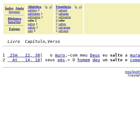
Alfabética
[
«
»
]
Freqüência
[
«
»
]
Índice
Ajuda
saltério
4
2
salomé
Imprimir
saltitando
1
2
saltaram
saltitantes
2
2
saltitantes
Biblioteca
salto 2
2 salto
IntraText
saltos
1
2
saltou
saltou
2
2
salvariam
Èulogos
salu
4
2
salvasse
Livro  Capítulo,Verso
1 
 2Sm   22, 30
|   o 
muro
,~com meu 
Deus
 eu 
salto
 a 
mura
2 
  At   14, 10
| seus 
pés
.» O 
homem
deu
 um 
salto
 e 
come
IntraText®
Copyrig