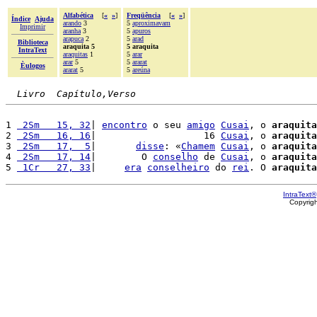
Alfabética
[
«
»
]
Freqüência
[
«
»
]
Índice
Ajuda
arando
3
5
aproximavam
Imprimir
aranha
3
5
apuros
arapuca
2
5
arad
Biblioteca
araquita 5
5 araquita
IntraText
araquitas
1
5
arar
arar
5
5
ararat
Èulogos
ararat
5
5
areúna
Livro  Capítulo,Verso
1 
 2Sm   15, 32
| 
encontro
 o seu 
amigo
Cusai
, o 
araquita
2 
 2Sm   16, 16
|                   16 
Cusai
, o 
araquita
3 
 2Sm   17,  5
|       
disse
: «
Chamem
Cusai
, o 
araquita
4 
 2Sm   17, 14
|        O 
conselho
 de 
Cusai
, o 
araquita
5 
 1Cr   27, 33
|     
era
conselheiro
 do 
rei
. O 
araquita
IntraText®
Copyrig