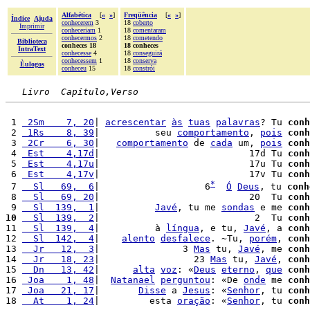
Alfabética
[
«
»
]
Freqüência
[
«
»
]
Índice
Ajuda
conhecerem
3
18
coberto
Imprimir
conheceriam
1
18
comentaram
conhecermos
2
18
cometendo
Biblioteca
conheces 18
18 conheces
IntraText
conhecesse
4
18
conseguirá
conhecessem
1
18
conserva
Èulogos
conheceu
15
18
constrói
Livro  Capítulo,Verso
 1 
 2Sm    7, 20
| 
acrescentar
às
tuas
palavras
? Tu 
conh
 2 
 1Rs    8, 39
|          seu 
comportamento
, 
pois
conh
 3 
 2Cr    6, 30
|   
comportamento
 de 
cada
 um, 
pois
conh
 4 
 Est    4,17d
|                           17d Tu 
conh
 5 
 Est    4,17u
|                           17u Tu 
conh
 6 
 Est    4,17v
|                           17v Tu 
conh
*
 7 
  Sl   69,  6
|                   6
Ó
Deus
, tu 
conh
 8 
  Sl   69, 20
|                           20  Tu 
conh
 9 
  Sl  139,  1
|          
Javé
, tu me 
sondas
 e me 
conh
10
  Sl  139,  2
|                            2  Tu 
conh
11 
  Sl  139,  4
|          à 
língua
, e tu, 
Javé
, a 
conh
12 
  Sl  142,  4
|    
alento
desfalece
. ~Tu, 
porém
, 
conh
13 
  Jr   12,  3
|               3 
Mas
 tu, 
Javé
, me 
conh
14 
  Jr   18, 23
|                 23 
Mas
 tu, 
Javé
, 
conh
15 
  Dn   13, 42
|      
alta
voz
: «
Deus
eterno
, 
que
conh
16 
 Joa    1, 48
|  
Natanael
perguntou
: «De 
onde
 me 
conh
17 
 Joa   21, 17
|       
Disse
 a 
Jesus
: «
Senhor
, tu 
conh
18 
  At    1, 24
|         esta 
oração
: «
Senhor
, tu 
conh