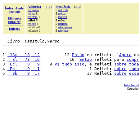
Alfabética
[
«
»
]
Freqüência
[
«
»
]
Índice
Ajuda
refizeram
3
5
reduzida
Imprimir
reflete
8
5
reduzir
refletem
1
5
reduziu
Biblioteca
refleti 5
5 refleti
IntraText
refletia
1
5
reflitam
refletida 0
5
reformaram
Èulogos
refletido 0
5
reformas
Livro  Capítulo,Verso
1 
 1Sm   13, 12
|         12 
Então
 eu 
refleti
: ‘
Agora
 os
2 
  Sl   73, 16
|           16  
Então
refleti
 para 
compr
3 
 Ecl    8,  9
|   9 
Vi
tudo
isso
, e 
refleti
sobre
toda
4 
 Ecl    9,  1
|                   1 
Refleti
sobre
tudo
5 
  Sb    8, 17
|                  17 
Refleti
sobre
essa
IntraText®
Copyrig