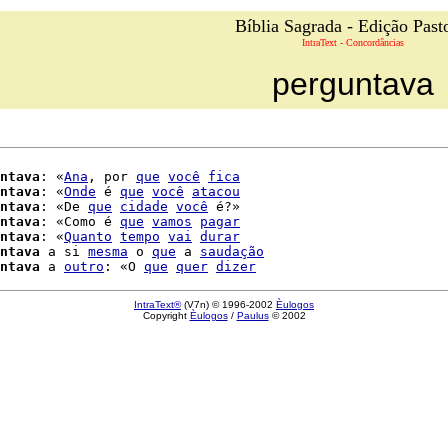
Bíblia Sagrada - Edição Past
IntraText - Concordâncias
perguntava
ntava
: «
Ana
, por 
que
você
fica
ntava
: «
Onde
 é 
que
você
atacou
ntava
: «De 
que
cidade
você
 é?»

ntava
: «Como é 
que
vamos
pagar
ntava
: «
Quanto
tempo
vai
durar
ntava
 a si 
mesma
 o 
que
 a 
saudação
ntava
 a 
outro
: «O 
que
quer
dizer
IntraText®
(V7n) © 1996-2002
Èulogos
Copyright
Èulogos
/
Paulus
© 2002