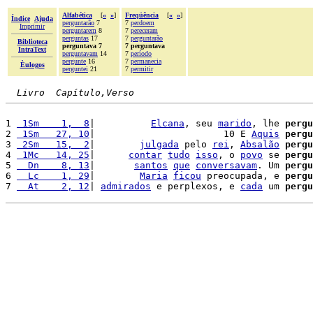
Alfabética
[
«
»
]
Freqüência
[
«
»
]
Índice
Ajuda
perguntarão
7
7
perdoem
Imprimir
perguntarem
8
7
pereceram
perguntas
17
7
perguntarão
Biblioteca
perguntava 7
7 perguntava
IntraText
perguntavam
14
7
período
pergunte
16
7
permanecia
Èulogos
perguntei
21
7
permitir
Livro  Capítulo,Verso
1 
 1Sm    1,  8
|          
Elcana
, seu 
marido
, lhe 
pergu
2 
 1Sm   27, 10
|                       10 E 
Aquis
pergu
3 
 2Sm   15,  2
|        
julgada
 pelo 
rei
, 
Absalão
pergu
4 
 1Mc   14, 25
|      
contar
tudo
isso
, o 
povo
 se 
pergu
5 
  Dn    8, 13
|       
santos
que
conversavam
. Um 
pergu
6 
  Lc    1, 29
|        
Maria
ficou
 preocupada, e 
pergu
7 
  At    2, 12
| 
admirados
 e perplexos, e 
cada
 um 
pergu