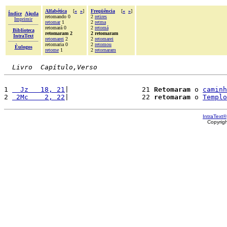
Alfabética
[
«
»
]
Freqüência
[
«
»
]
Índice
Ajuda
retomando 0
2
retires
Imprimir
retomar
1
2
retma
retomará 0
2
retomá
Biblioteca
retomaram 2
2 retomaram
IntraText
retomarei
2
2
retomarei
retomaria 0
2
retomou
Èulogos
retome
1
2
retornaram
Livro  Capítulo,Verso
1 
  Jz   18, 21
|                  21 
Retomaram
 o 
caminh
2 
 2Mc    2, 22
|                  22 
retomaram
 o 
Templo
IntraText®
Copyrig