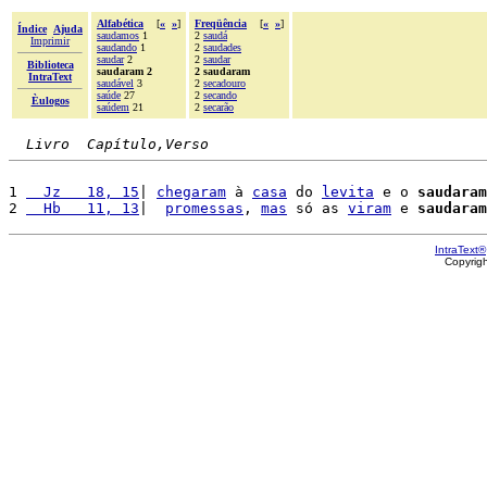
Alfabética
[
«
»
]
Freqüência
[
«
»
]
Índice
Ajuda
saudamos
1
2
saudá
Imprimir
saudando
1
2
saudades
saudar
2
2
saudar
Biblioteca
saudaram 2
2 saudaram
IntraText
saudável
3
2
secadouro
saúde
27
2
secando
Èulogos
saúdem
21
2
secarão
Livro  Capítulo,Verso
1 
  Jz   18, 15
| 
chegaram
 à 
casa
 do 
levita
 e o 
saudaram
2 
  Hb   11, 13
|  
promessas
, 
mas
 só as 
viram
 e 
saudaram
IntraText®
Copyrig