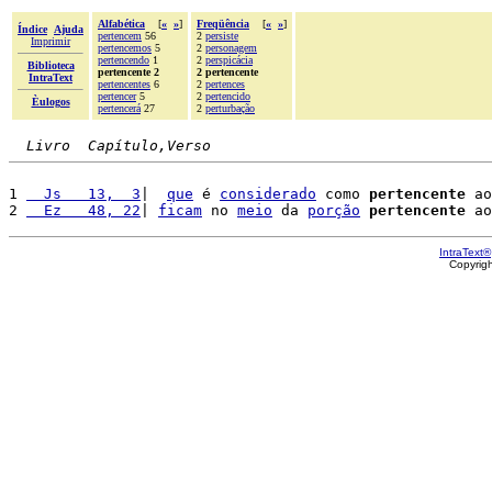
Alfabética
[
«
»
]
Freqüência
[
«
»
]
Índice
Ajuda
pertencem
56
2
persiste
Imprimir
pertencemos
5
2
personagem
pertencendo
1
2
perspicácia
Biblioteca
pertencente 2
2 pertencente
IntraText
pertencentes
6
2
pertences
pertencer
5
2
pertencido
Èulogos
pertencerá
27
2
perturbação
Livro  Capítulo,Verso
1 
  Js   13,  3
|  
que
 é 
considerado
 como 
pertencente
 ao
2 
  Ez   48, 22
| 
ficam
 no 
meio
 da 
porção
pertencente
 ao
IntraText®
Copyrig