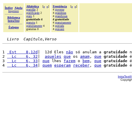
Alfabética
[
«
»
]
Freqüência
[
«
»
]
Índice
Ajuda
gratidão
2
4
governe
Imprimir
gratificação
2
4
grandezas
grato
1
4
grandiosas
Biblioteca
gratuidade 4
4 gratuidade
IntraText
gratuita
1
4
gratuitamente
gratuitamente
4
4
gravada
Èulogos
gratuitas 0
4
gravarei
Livro  Capítulo,Verso
1 
 Est    8,12d
|  12d Eles 
não
 só anulam a 
gratuidade
 n
2 
  Lc    6, 32
|  
aqueles
que
 os 
amam
, 
que
gratuidade
 é
3 
  Lc    6, 33
| 
que
 lhes 
fazem
 o 
bem
, 
que
gratuidade
 é
4 
  Lc    6, 34
| 
quem
esperam
receber
, 
que
gratuidade
 é
IntraText®
Copyrig