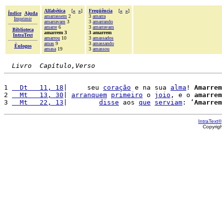
Alfabética
[
«
»
]
Freqüência
[
«
»
]
Índice
Ajuda
amarrassem
2
3
amarra
Imprimir
amarravam
3
3
amarrando
amarre
6
3
amarravam
Biblioteca
amarrem 3
3 amarrem
IntraText
amarrou
10
3
amassados
amas
9
3
amassando
Èulogos
amasa
19
3
amassou
Livro  Capítulo,Verso
1 
  Dt   11, 18
|     seu 
coração
 e na sua 
alma
! 
Amarrem
2 
  Mt   13, 30
| 
arranquem
primeiro
 o 
joio
, e o 
amarrem
3 
  Mt   22, 13
|        
disse
 aos 
que
serviam
: ‘
Amarrem
IntraText®
Copyrig