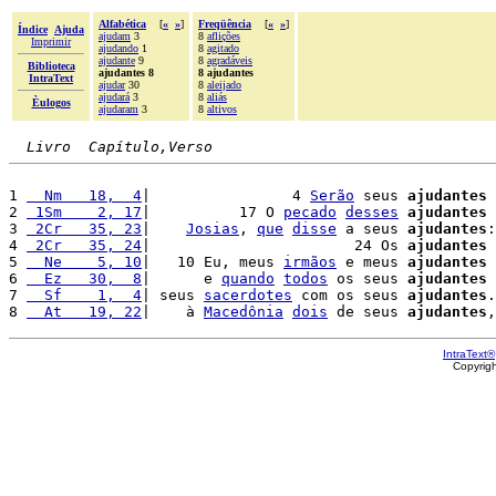
Alfabética
[
«
»
]
Freqüência
[
«
»
]
Índice
Ajuda
ajudam
3
8
aflições
Imprimir
ajudando
1
8
agitado
ajudante
9
8
agradáveis
Biblioteca
ajudantes 8
8 ajudantes
IntraText
ajudar
30
8
aleijado
ajudará
3
8
aliás
Èulogos
ajudaram
3
8
altivos
Livro  Capítulo,Verso
1 
  Nm   18,  4
|                4 
Serão
 seus 
ajudantes
 
2 
 1Sm    2, 17
|          17 O 
pecado
desses
ajudantes
3 
 2Cr   35, 23
|    
Josias
, 
que
disse
 a seus 
ajudantes
:
4 
 2Cr   35, 24
|                       24 Os 
ajudantes
5 
  Ne    5, 10
|   10 Eu, meus 
irmãos
 e meus 
ajudantes
 
6 
  Ez   30,  8
|      e 
quando
todos
 os seus 
ajudantes
7 
  Sf    1,  4
| seus 
sacerdotes
 com os seus 
ajudantes
.

8 
  At   19, 22
|    à 
Macedônia
dois
 de seus 
ajudantes
,
IntraText®
Copyrig