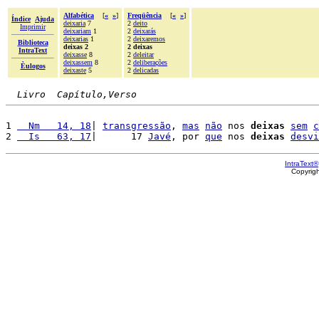
Alfabética
[
«
»
]
Freqüência
[
«
»
]
Índice
Ajuda
deixaria
7
2
deito
Imprimir
deixariam
1
2
deixarás
deixarias
1
2
deixaremos
Biblioteca
deixas 2
2 deixas
IntraText
deixasse
8
2
deleitar
deixassem
8
2
deliberações
Èulogos
deixaste
5
2
delicadas
Livro  Capítulo,Verso
1 
  Nm   14, 18
| 
transgressão
, 
mas
não
 nos 
deixas
sem
c
2 
  Is   63, 17
|      17 
Javé
, por 
que
 nos 
deixas
desvi
IntraText®
Copyrig