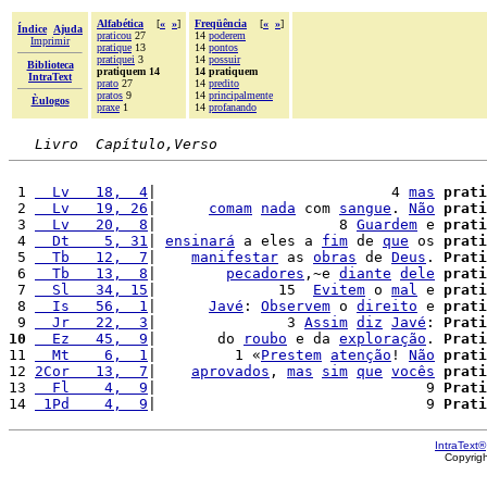
Alfabética
[
«
»
]
Freqüência
[
«
»
]
Índice
Ajuda
praticou
27
14
poderem
Imprimir
pratique
13
14
pontos
pratiquei
3
14
possuir
Biblioteca
pratiquem 14
14 pratiquem
IntraText
prato
27
14
predito
pratos
9
14
principalmente
Èulogos
praxe
1
14
profanando
Livro  Capítulo,Verso
 1 
  Lv   18,  4
|                           4 
mas
prati
 2 
  Lv   19, 26
|      
comam
nada
 com 
sangue
. 
Não
prati
 3 
  Lv   20,  8
|                     8 
Guardem
 e 
prati
 4 
  Dt    5, 31
| 
ensinará
 a eles a 
fim
 de 
que
 os 
prati
 5 
  Tb   12,  7
|    
manifestar
 as 
obras
 de 
Deus
. 
Prati
 6 
  Tb   13,  8
|        
pecadores
,~e 
diante
dele
prati
 7 
  Sl   34, 15
|              15  
Evitem
 o 
mal
 e 
prati
 8 
  Is   56,  1
|      
Javé
: 
Observem
 o 
direito
 e 
prati
 9 
  Jr   22,  3
|               3 
Assim
diz
Javé
: 
Prati
10
  Ez   45,  9
|       do 
roubo
 e da 
exploração
. 
Prati
11 
  Mt    6,  1
|         1 «
Prestem
atenção
! 
Não
prati
12 
2Cor   13,  7
|    
aprovados
, 
mas
sim
que
vocês
prati
13 
  Fl    4,  9
|                               9 
Prati
14 
 1Pd    4,  9
|                               9 
Prati
IntraText®
Copyrig