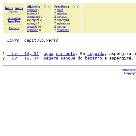
Alfabética
[
«
»
]
Freqüência
[
«
»
]
Índice
Ajuda
aspectos
2
2
asom
Imprimir
aspereza
2
2
aspectos
aspergindo
1
2
aspereza
Biblioteca
aspergirá 2
2 aspergirá
IntraText
aspergiu
1
2
aspersórios
aspersão
30
2
aspirou
Èulogos
aspersões
8
2
assadeiras
Livro  Capítulo,Verso
1 
  Lv   14, 51
| 
água
corrente
. Em 
seguida
, 
aspergirá
 a
2 
  Lv   16, 14
| 
pegará
sangue
 do 
bezerro
 e 
aspergirá
, 
IntraText®
Copyrig