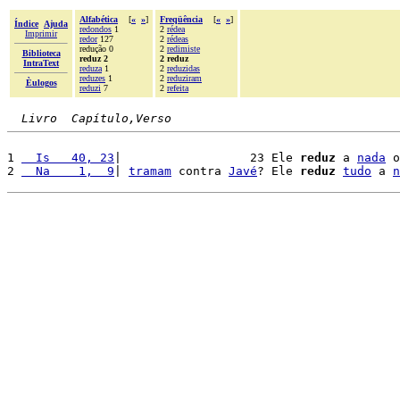
Alfabética
[
«
»
]
Freqüência
[
«
»
]
Índice
Ajuda
redondos
1
2
rédea
Imprimir
redor
127
2
rédeas
redução 0
2
redimiste
Biblioteca
reduz 2
2 reduz
IntraText
reduza
1
2
reduzidas
reduzes
1
2
reduziram
Èulogos
reduzi
7
2
refeita
Livro  Capítulo,Verso
1 
  Is   40, 23
|                  23 Ele 
reduz
 a 
nada
 o
2 
  Na    1,  9
| 
tramam
 contra 
Javé
? Ele 
reduz
tudo
 a 
n