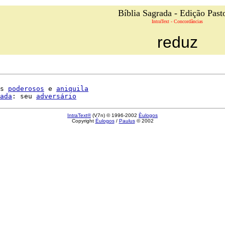
Bíblia Sagrada - Edição Past
IntraText - Concordâncias
reduz
s 
poderosos
 e 
aniquila
ada
: seu 
adversário
IntraText®
(V7n) © 1996-2002
Èulogos
Copyright
Èulogos
/
Paulus
© 2002