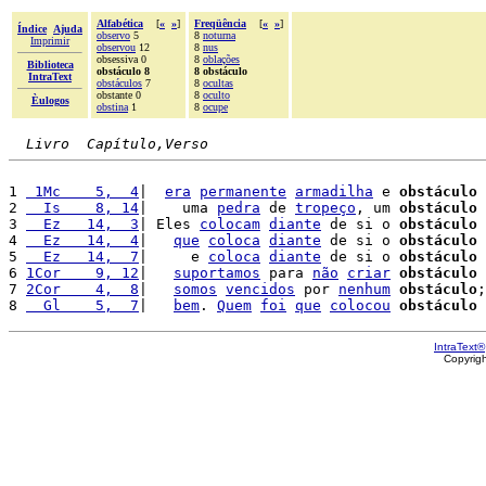
Alfabética
[
«
»
]
Freqüência
[
«
»
]
Índice
Ajuda
observo
5
8
noturna
Imprimir
observou
12
8
nus
obsessiva 0
8
oblações
Biblioteca
obstáculo 8
8 obstáculo
IntraText
obstáculos
7
8
ocultas
obstante 0
8
oculto
Èulogos
obstina
1
8
ocupe
Livro  Capítulo,Verso
1 
 1Mc    5,  4
|  
era
permanente
armadilha
 e 
obstáculo
 
2 
  Is    8, 14
|    uma 
pedra
 de 
tropeço
, um 
obstáculo
3 
  Ez   14,  3
| Eles 
colocam
diante
 de si o 
obstáculo
4 
  Ez   14,  4
|   
que
coloca
diante
 de si o 
obstáculo
5 
  Ez   14,  7
|     e 
coloca
diante
 de si o 
obstáculo
6 
1Cor    9, 12
|   
suportamos
 para 
não
criar
obstáculo
 
7 
2Cor    4,  8
|   
somos
vencidos
 por 
nenhum
obstáculo
;

8 
  Gl    5,  7
|   
bem
. 
Quem
foi
que
colocou
obstáculo
 
IntraText®
Copyrig