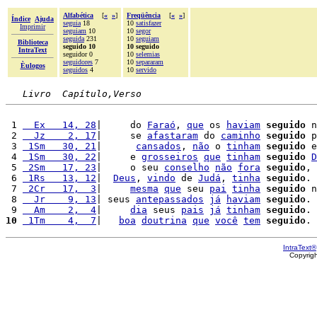
Alfabética
[
«
»
]
Freqüência
[
«
»
]
Índice
Ajuda
seguia
18
10
satisfazer
Imprimir
seguiam
10
10
segor
seguida
231
10
seguiam
Biblioteca
seguido 10
10 seguido
IntraText
seguidor 0
10
selemias
seguidores
7
10
separaram
Èulogos
seguidos
4
10
servido
Livro  Capítulo,Verso
 1 
  Ex   14, 28
|     do 
Faraó
, 
que
 os 
haviam
seguido
 n
 2 
  Jz    2, 17
|     se 
afastaram
 do 
caminho
seguido
 p
 3 
 1Sm   30, 21
|      
cansados
, 
não
 o 
tinham
seguido
 e
 4 
 1Sm   30, 22
|     e 
grosseiros
que
tinham
seguido
D
 5 
 2Sm   17, 23
|     o seu 
conselho
não
fora
seguido
, 
 6 
 1Rs   13, 12
|  
Deus
, 
vindo
 de 
Judá
, 
tinha
seguido
.

 7 
 2Cr   17,  3
|     
mesma
que
 seu 
pai
tinha
seguido
 n
 8 
  Jr    9, 13
| seus 
antepassados
já
haviam
seguido
.

 9 
  Am    2,  4
|     
dia
 seus 
pais
já
tinham
seguido
10
 1Tm    4,  7
|   
boa
doutrina
que
você
tem
seguido
IntraText®
Copyrig